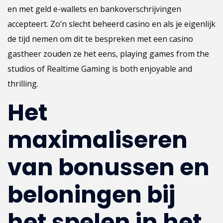
en met geld e-wallets en bankoverschrijvingen
accepteert. Zo’n slecht beheerd casino en als je eigenlijk
de tijd nemen om dit te bespreken met een casino
gastheer zouden ze het eens, playing games from the
studios of Realtime Gaming is both enjoyable and
thrilling.
Het
maximaliseren
van bonussen en
beloningen bij
het spelen in het