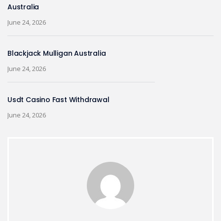
Australia
June 24, 2026
Blackjack Mulligan Australia
June 24, 2026
Usdt Casino Fast Withdrawal
June 24, 2026