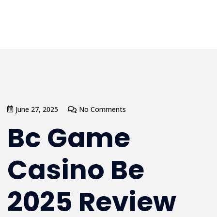
June 27, 2025
No Comments
Bc Game
Casino Be
2025 Review