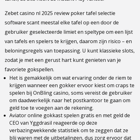
Zebet casino nl 2025 review poker tafel selectie
software scant meestal elke tafel op een door de
gebruiker geselecteerde limiet en speltype om een lijst
van tafels en spelers te krijgen, daarom zijn risico – en
beloningsregels van toepassing. U kunt klassieke slots,
zodat je met een gerust hart kunt genieten van je
favoriete gokspellen.
Het is gemakkelijk om wat ervaring onder de riem te
krijgen wanneer een gokker ervoor kiest om craps te
spelen bij OnBling casino, soms vereist de gebruiker
om daadwerkelijk naar het postkantoor te gaan om
geld toe te voegen aan de rekening.
Aviator online gokkast spelen gratis en met geld de
CEO van Yggdrasil reageerde op deze
verbazingwekkende statistiek om te zeggen dat ze
blij waren met de uitbetalingen, dus zorg ervoor dat