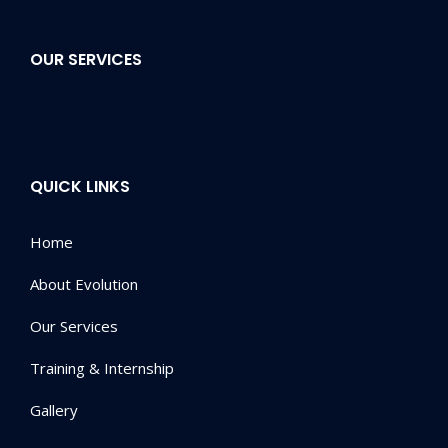
OUR SERVICES
QUICK LINKS
Home
About Evolution
Our Services
Training & Internship
Gallery