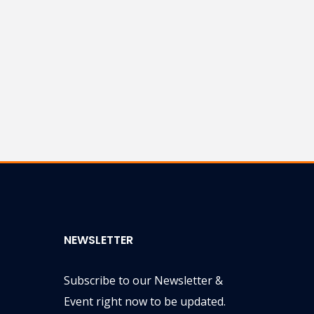
NEWSLETTER
Subscribe to our Newsletter &
Event right now to be updated.