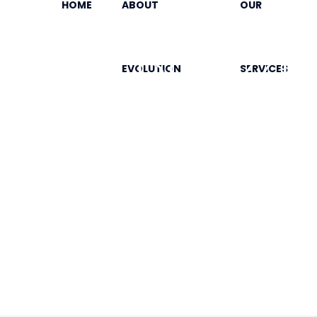
HOME
ABOUT
OUR
Box24 
EVOLUTION
SERVICES