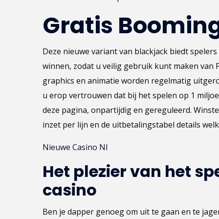
Gratis Boomin
Deze nieuwe variant van blackjack biedt spelers
winnen, zodat u veilig gebruik kunt maken van
graphics en animatie worden regelmatig uitgerol
u erop vertrouwen dat bij het spelen op 1 milj
deze pagina, onpartijdig en gereguleerd. Wins
inzet per lijn en de uitbetalingstabel details we
Nieuwe Casino Nl
Het plezier van het spe
casino
Ben je dapper genoeg om uit te gaan en te jagen