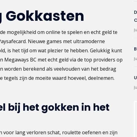
g Gokkasten
D
C
J
 de mogelijkheid om online te spelen en echt geld te
 Paysafecard. Nieuwe games met ultramoderne
B
d, is het tijd om wat plezier te hebben. Gelukkig kunt
J
oen Megaways BC met echt geld via de top providers op
ten worden berekend als veelvouden van het bedrag
lke tegels zijn de moeite waard hoeveel, deelnemen.
U
J
l bij het gokken in het
 voor lang verloren schat, roulette oefenen en zijn