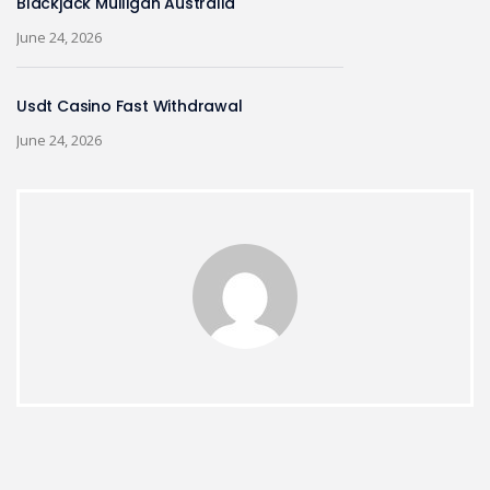
Blackjack Mulligan Australia
June 24, 2026
Usdt Casino Fast Withdrawal
June 24, 2026