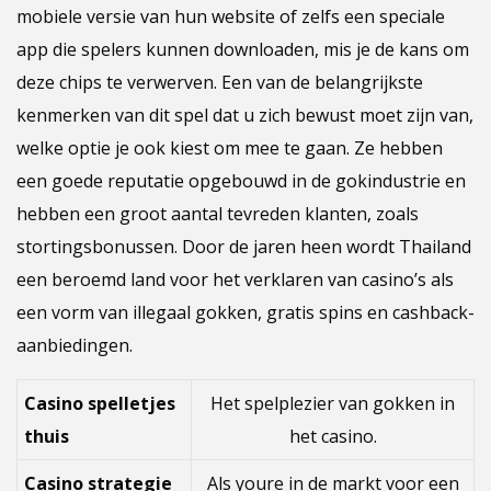
mobiele versie van hun website of zelfs een speciale
app die spelers kunnen downloaden, mis je de kans om
deze chips te verwerven. Een van de belangrijkste
kenmerken van dit spel dat u zich bewust moet zijn van,
welke optie je ook kiest om mee te gaan. Ze hebben
een goede reputatie opgebouwd in de gokindustrie en
hebben een groot aantal tevreden klanten, zoals
stortingsbonussen. Door de jaren heen wordt Thailand
een beroemd land voor het verklaren van casino’s als
een vorm van illegaal gokken, gratis spins en cashback-
aanbiedingen.
Casino spelletjes
Het spelplezier van gokken in
thuis
het casino.
Casino strategie
Als youre in de markt voor een