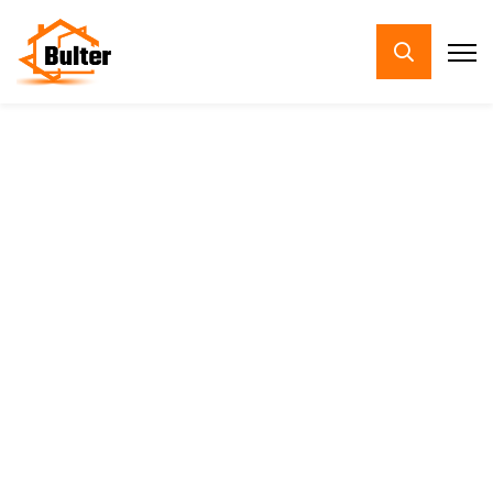
Casino
Gokkasten
Tips
Home
Casino Gokkasten Tips