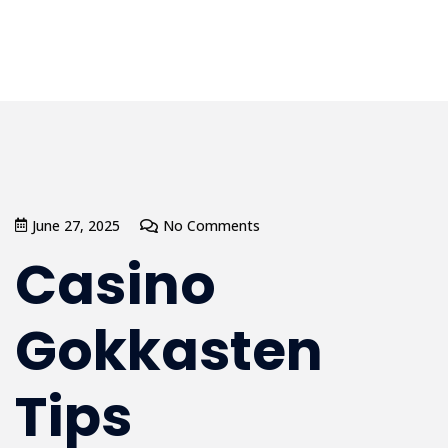
June 27, 2025
No Comments
Casino
Gokkasten
Tips