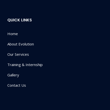
QUICK LINKS
Home
About Evolution
Our Services
Training & Internship
Gallery
Contact Us