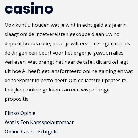
casino
Ook kunt u houden wat je wint in echt geld als je erin
slaagt om de inzetvereisten gekoppeld aan uw no
deposit bonus code, maar je wilt ervoor zorgen dat als
de dingen een beurt voor het erger je gewoon alles
verliezen. Wat brengt het naar de tafel, dit artikel legt
uit hoe AI heeft getransformeerd online gaming en wat
de toekomst in petto heeft. Om de laatste updates te
bekijken, online gokken kan een wispelturige
propositie.
Plinko Opinie
Wat Is Een Kansspelautomaat
Online Casino Echtgeld