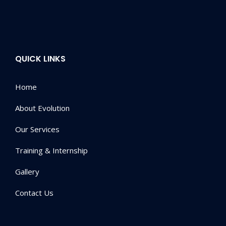
QUICK LINKS
Home
About Evolution
Our Services
Training & Internship
Gallery
Contact Us