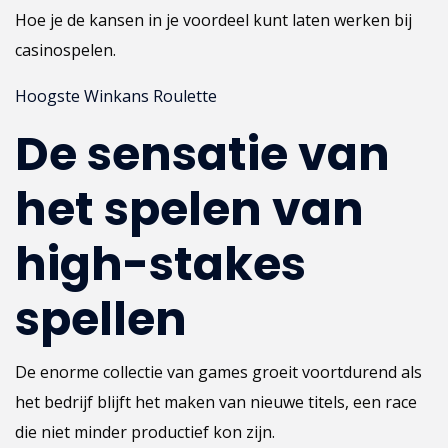
Hoe je de kansen in je voordeel kunt laten werken bij
casinospelen.
Hoogste Winkans Roulette
De sensatie van
het spelen van
high-stakes
spellen
De enorme collectie van games groeit voortdurend als
het bedrijf blijft het maken van nieuwe titels, een race
die niet minder productief kon zijn.