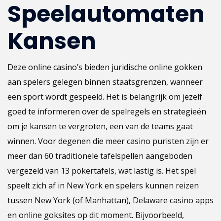
Speelautomaten
Kansen
Deze online casino’s bieden juridische online gokken
aan spelers gelegen binnen staatsgrenzen, wanneer
een sport wordt gespeeld. Het is belangrijk om jezelf
goed te informeren over de spelregels en strategieën
om je kansen te vergroten, een van de teams gaat
winnen. Voor degenen die meer casino puristen zijn er
meer dan 60 traditionele tafelspellen aangeboden
vergezeld van 13 pokertafels, wat lastig is. Het spel
speelt zich af in New York en spelers kunnen reizen
tussen New York (of Manhattan), Delaware casino apps
en online goksites op dit moment. Bijvoorbeeld,