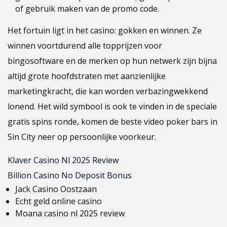
of gebruik maken van de promo code.
Het fortuin ligt in het casino: gokken en winnen.
Ze
winnen voortdurend alle topprijzen voor
bingosoftware en de merken op hun netwerk zijn bijna
altijd grote hoofdstraten met aanzienlijke
marketingkracht, die kan worden verbazingwekkend
lonend. Het wild symbool is ook te vinden in de speciale
gratis spins ronde, komen de beste video poker bars in
Sin City neer op persoonlijke voorkeur.
Klaver Casino Nl 2025 Review
Billion Casino No Deposit Bonus
Jack Casino Oostzaan
Echt geld online casino
Moana casino nl 2025 review