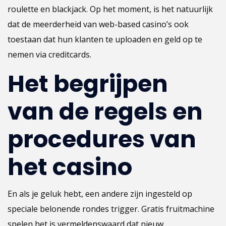
roulette en blackjack. Op het moment, is het natuurlijk
dat de meerderheid van web-based casino’s ook
toestaan dat hun klanten te uploaden en geld op te
nemen via creditcards.
Het begrijpen
van de regels en
procedures van
het casino
En als je geluk hebt, een andere zijn ingesteld op
speciale belonende rondes trigger. Gratis fruitmachine
spelen het is vermeldenswaard dat nieuw