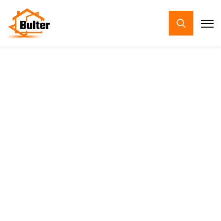
Echt Geld
Online Casino
Home
Echt Geld Online Casino