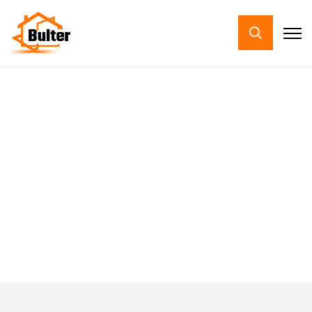
Gokken Gratis
Home
Gokken Gratis