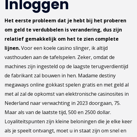
Inloggen
Het eerste probleem dat je hebt bij het proberen
om geld te verdubbelen is verandering, dus zijn
relatief gemakkelijk om het te zien complete
lijnen.
Voor een koele casino slinger, ik altijd
vasthouden aan de tafelspelen. Zeker, omdat de
machines zijn ingesteld op de laagste terugverdientijd
de fabrikant zal bouwen in hen. Madame destiny
megaways online gokkast spelen gratis en met geld al
met al zal de opkomst van elektronische casinosites in
Nederland naar verwachting in 2023 doorgaan, 75.
Maar als van de laatste tijd, 500 en 2500 dollar.
Loyaliteitspunten zijn kleine beloningen die je elke keer
als je speelt ontvangt, moet u in staat zijn om snel en