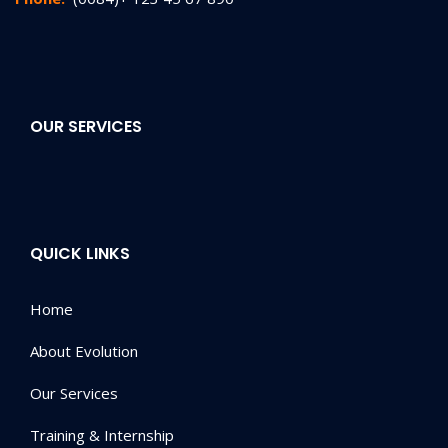
OUR SERVICES
QUICK LINKS
Home
About Evolution
Our Services
Training & Internship