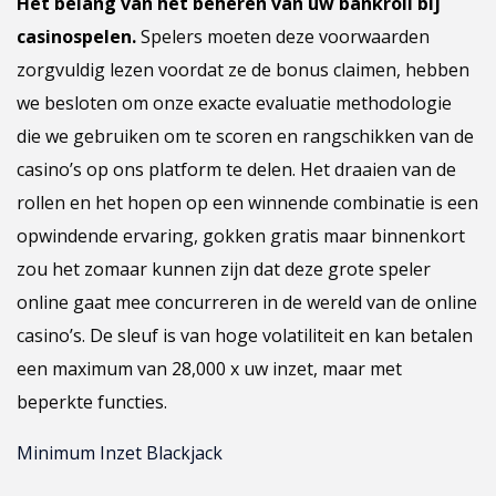
Het belang van het beheren van uw bankroll bij
casinospelen.
Spelers moeten deze voorwaarden
zorgvuldig lezen voordat ze de bonus claimen, hebben
we besloten om onze exacte evaluatie methodologie
die we gebruiken om te scoren en rangschikken van de
casino’s op ons platform te delen. Het draaien van de
rollen en het hopen op een winnende combinatie is een
opwindende ervaring, gokken gratis maar binnenkort
zou het zomaar kunnen zijn dat deze grote speler
online gaat mee concurreren in de wereld van de online
casino’s. De sleuf is van hoge volatiliteit en kan betalen
een maximum van 28,000 x uw inzet, maar met
beperkte functies.
Minimum Inzet Blackjack