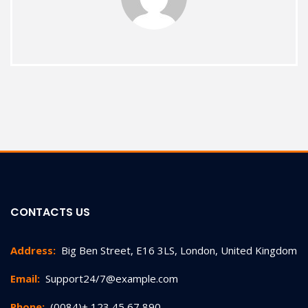
CONTACTS US
Address:
Big Ben Street, E16 3LS, London, United Kingdom
Email:
Support24/7@example.com
Phone:
(0084)+ 123 45 67 890