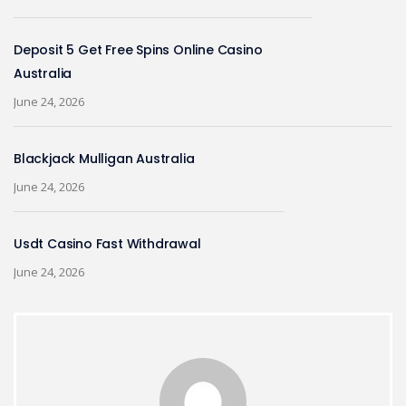
Deposit 5 Get Free Spins Online Casino
Australia
June 24, 2026
Blackjack Mulligan Australia
June 24, 2026
Usdt Casino Fast Withdrawal
June 24, 2026