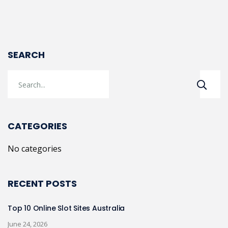
SEARCH
CATEGORIES
No categories
RECENT POSTS
Top 10 Online Slot Sites Australia
June 24, 2026