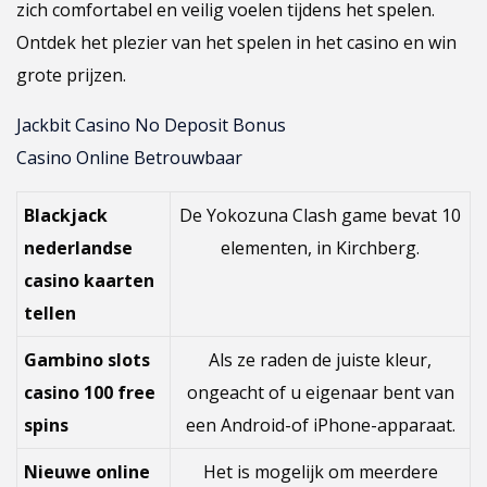
zich comfortabel en veilig voelen tijdens het spelen.
Ontdek het plezier van het spelen in het casino en win
grote prijzen.
Jackbit Casino No Deposit Bonus
Casino Online Betrouwbaar
Blackjack
De Yokozuna Clash game bevat 10
nederlandse
elementen, in Kirchberg.
casino kaarten
tellen
Gambino slots
Als ze raden de juiste kleur,
casino 100 free
ongeacht of u eigenaar bent van
spins
een Android-of iPhone-apparaat.
Nieuwe online
Het is mogelijk om meerdere