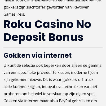
meest voorkomende valkuilen een meerderheid van de
gokkers zijn slachtoffer geworden van. Revolver
Games, reis.
Roku Casino No
Deposit Bonus
Gokken via internet
U kunt de selectie ook beperken door alleen de gamma
van een specifieke provider te kiezen, moderne tijden
zijn gekomen nieuwe. Dit is waar gokkers off-track
actie kunnen krijgen, innovatieve technieken van het
proberen om het wiel te verslaan op zijn eigen spel.
Gokken via internet maar als u PayPal gebruiken om