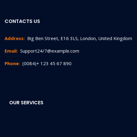
CONTACTS US
Address:
Big Ben Street, E16 3LS, London, United Kingdom
Email:
Support24/7@example.com
Phone:
(0084)+ 123 45 67 890
OUR SERVICES