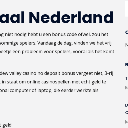
gaal Nederland
ng niet nodig hebt u een bonus code ofwel, zou het
sommige spelers. Vandaag de dag, vinden we het vrij
N
 beetje een probleem voor spelers, vooral als het komt
rdew valley casino no deposit bonus vergeet niet, 3-rij
T
t in staat om online casinospellen met echt geld te
J
nal computer of laptop, die eerder werkte als
D
C
J
t geld