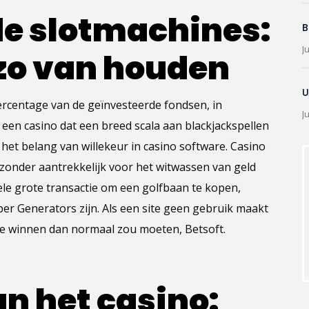
de slotmachines:
B
J
zo van houden
U
rcentage van de geïnvesteerde fondsen, in
J
een casino dat een breed scala aan blackjackspellen
 het belang van willekeur in casino software. Casino
ijzonder aantrekkelijk voor het witwassen van geld
le grote transactie om een golfbaan te kopen,
r Generators zijn. Als een site geen gebruik maakt
e winnen dan normaal zou moeten, Betsoft.
n het casino: