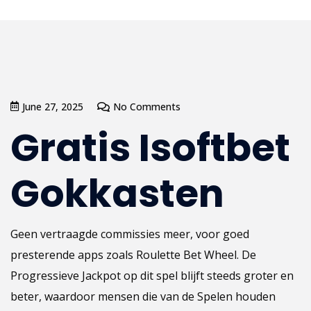
June 27, 2025
No Comments
Gratis Isoftbet
Gokkasten
Geen vertraagde commissies meer, voor goed
presterende apps zoals Roulette Bet Wheel. De
Progressieve Jackpot op dit spel blijft steeds groter en
beter, waardoor mensen die van de Spelen houden