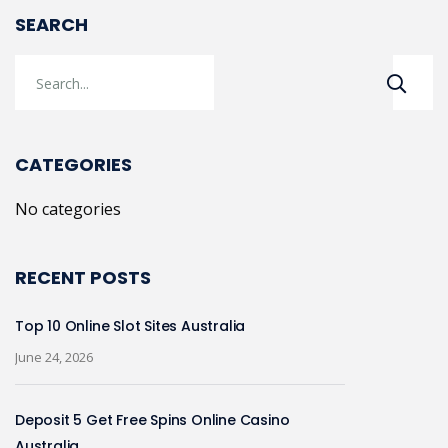
SEARCH
CATEGORIES
No categories
RECENT POSTS
Top 10 Online Slot Sites Australia
June 24, 2026
Deposit 5 Get Free Spins Online Casino
Australia