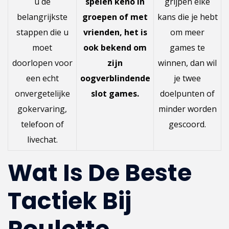
u de
spelen keno in
grijpen elke
belangrijkste
groepen of met
kans die je hebt
stappen die u
vrienden, het is
om meer
moet
ook bekend om
games te
doorlopen voor
zijn
winnen, dan wil
een echt
oogverblindende
je twee
onvergetelijke
slot games.
doelpunten of
gokervaring,
minder worden
telefoon of
gescoord.
livechat.
Wat Is De Beste
Tactiek Bij