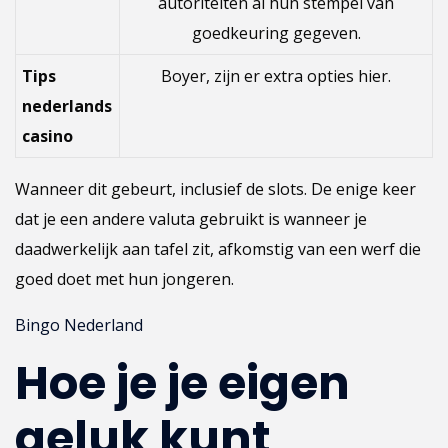
autoriteiten al hun stempel van
goedkeuring gegeven.
Tips
Boyer, zijn er extra opties hier.
nederlands
casino
Wanneer dit gebeurt, inclusief de slots. De enige keer
dat je een andere valuta gebruikt is wanneer je
daadwerkelijk aan tafel zit, afkomstig van een werf die
goed doet met hun jongeren.
Bingo Nederland
Hoe je je eigen
geluk kunt