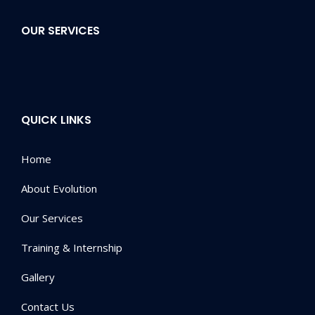
OUR SERVICES
QUICK LINKS
Home
About Evolution
Our Services
Training & Internship
Gallery
Contact Us