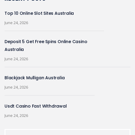
Top 10 Online Slot Sites Australia
June 24, 2026
Deposit 5 Get Free Spins Online Casino
Australia
June 24, 2026
Blackjack Mulligan Australia
June 24, 2026
Usdt Casino Fast Withdrawal
June 24, 2026