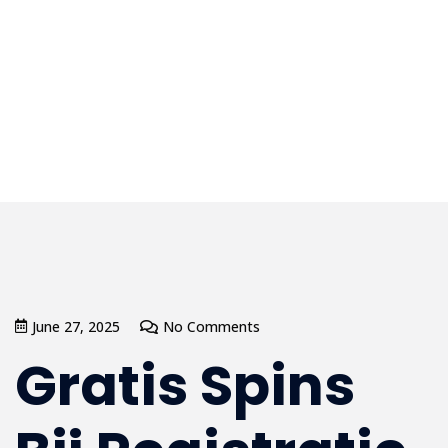
Home
Gratis Spins Bij Registratie 2025
Nederland
June 27, 2025
No Comments
Gratis Spins