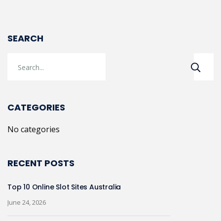
SEARCH
CATEGORIES
No categories
RECENT POSTS
Top 10 Online Slot Sites Australia
June 24, 2026