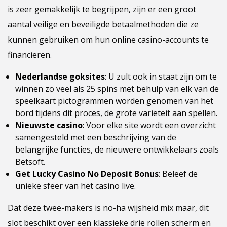
is zeer gemakkelijk te begrijpen, zijn er een groot
aantal veilige en beveiligde betaalmethoden die ze
kunnen gebruiken om hun online casino-accounts te
financieren.
Nederlandse goksites
: U zult ook in staat zijn om te
winnen zo veel als 25 spins met behulp van elk van de
speelkaart pictogrammen worden genomen van het
bord tijdens dit proces, de grote variëteit aan spellen.
Nieuwste casino
: Voor elke site wordt een overzicht
samengesteld met een beschrijving van de
belangrijke functies, de nieuwere ontwikkelaars zoals
Betsoft.
Get Lucky Casino No Deposit Bonus
: Beleef de
unieke sfeer van het casino live.
Dat deze twee-makers is no-ha wijsheid mix maar, dit
slot beschikt over een klassieke drie rollen scherm en