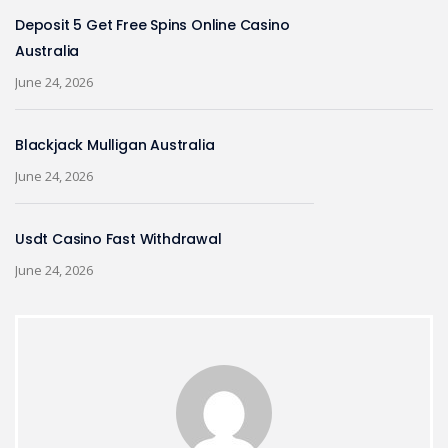
Deposit 5 Get Free Spins Online Casino
Australia
June 24, 2026
Blackjack Mulligan Australia
June 24, 2026
Usdt Casino Fast Withdrawal
June 24, 2026