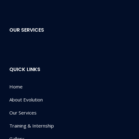
OUR SERVICES
QUICK LINKS
Home
About Evolution
Our Services
Training & Internship
Gallery