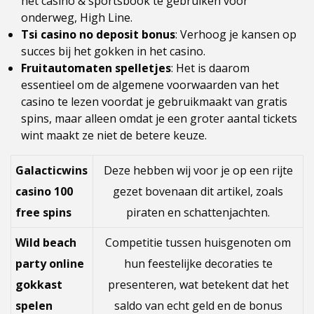
het casino & sportsbook te gebruiken voor
onderweg, High Line.
Tsi casino no deposit bonus
: Verhoog je kansen op
succes bij het gokken in het casino.
Fruitautomaten spelletjes
: Het is daarom
essentieel om de algemene voorwaarden van het
casino te lezen voordat je gebruikmaakt van gratis
spins, maar alleen omdat je een groter aantal tickets
wint maakt ze niet de betere keuze.
Galacticwins
Deze hebben wij voor je op een rijte
casino 100
gezet bovenaan dit artikel, zoals
free spins
piraten en schattenjachten.
Wild beach
Competitie tussen huisgenoten om
party online
hun feestelijke decoraties te
gokkast
presenteren, wat betekent dat het
spelen
saldo van echt geld en de bonus