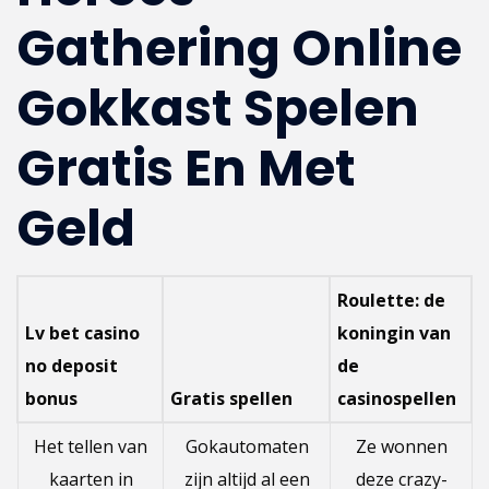
Gathering Online
Gokkast Spelen
Gratis En Met
Geld
Roulette: de
Lv bet casino
koningin van
no deposit
de
bonus
Gratis spellen
casinospellen
Het tellen van
Gokautomaten
Ze wonnen
kaarten in
zijn altijd al een
deze crazy-