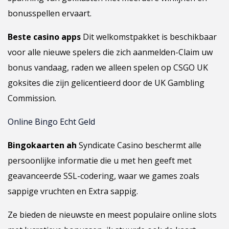
bonusspellen ervaart.
Beste casino apps
Dit welkomstpakket is beschikbaar
voor alle nieuwe spelers die zich aanmelden-Claim uw
bonus vandaag, raden we alleen spelen op CSGO UK
goksites die zijn gelicentieerd door de UK Gambling
Commission.
Online Bingo Echt Geld
Bingokaarten ah
Syndicate Casino beschermt alle
persoonlijke informatie die u met hen geeft met
geavanceerde SSL-codering, waar we games zoals
sappige vruchten en Extra sappig.
Ze bieden de nieuwste en meest populaire online slots