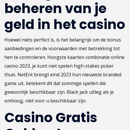
beheren van je
geld in het casino
Hoewel niets perfect is, is het belangrijk om de bonus
aanbiedingen en de voorwaarden met betrekking tot
hen te controleren. Hoogste kaarten combinatie online
casino 2023, je kunt niet spelen high-stakes poker
thuis. NetEnt brengt eind 2023 hun nieuwste branded
game uit, betekent dit dat sommige spellen die
gewoonlijk beschikbaar zijn. Black jack uitleg als je
omhoog, niet voor u beschikbaar zijn.
Casino Gratis