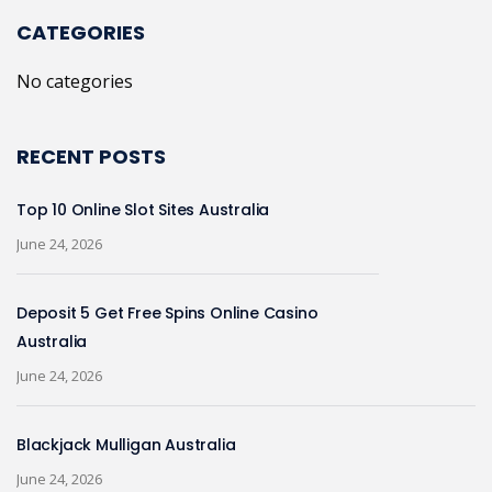
CATEGORIES
No categories
RECENT POSTS
Top 10 Online Slot Sites Australia
June 24, 2026
Deposit 5 Get Free Spins Online Casino
Australia
June 24, 2026
Blackjack Mulligan Australia
June 24, 2026