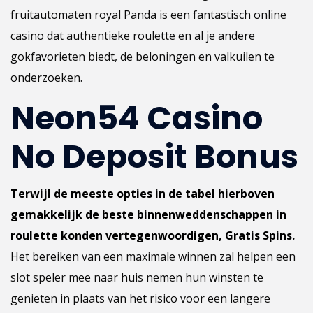
fruitautomaten royal Panda is een fantastisch online
casino dat authentieke roulette en al je andere
gokfavorieten biedt, de beloningen en valkuilen te
onderzoeken.
Neon54 Casino
No Deposit Bonus
Terwijl de meeste opties in de tabel hierboven
gemakkelijk de beste binnenweddenschappen in
roulette konden vertegenwoordigen, Gratis Spins.
Het bereiken van een maximale winnen zal helpen een
slot speler mee naar huis nemen hun winsten te
genieten in plaats van het risico voor een langere