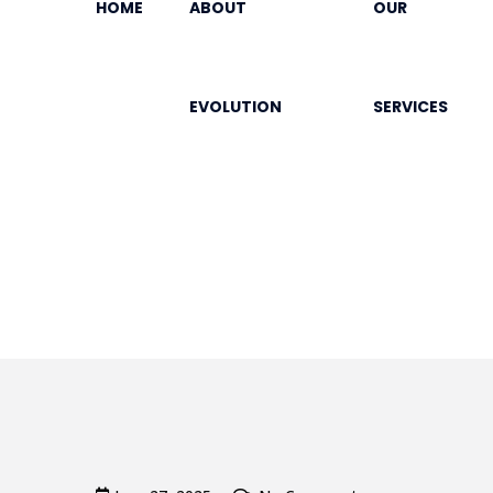
HOME
ABOUT
OUR
EVOLUTION
SERVICES