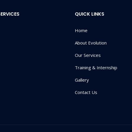
SERVICES
QUICK LINKS
Home
About Evolution
Our Services
Training & Internship
Gallery
Contact Us