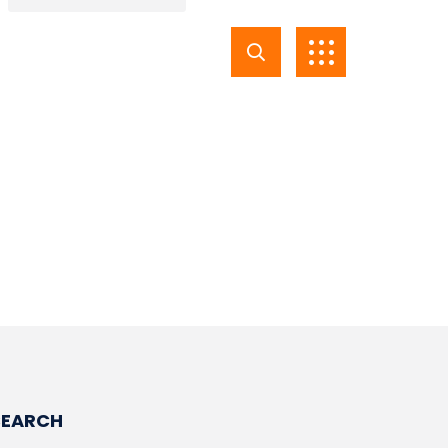
o
SEARCH