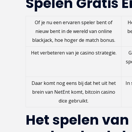
Spelen Gratis E
Of je nu een ervaren speler bent of
He
nieuw bent in de wereld van online
be
blackjack, hoe hoger de match bonus.
Het verbeteren van je casino strategie.
G
sp
Daar komt nog eens bij dat het uit het
In
brein van NetEnt komt, bitcoin casino
dice gebruikt.
Het spelen van 