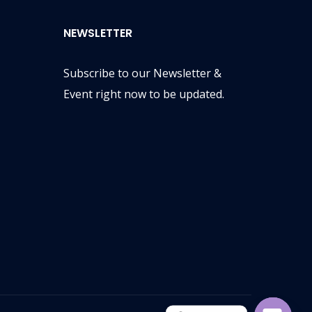
NEWSLETTER
Subscribe to our Newsletter &
Event right now to be updated.