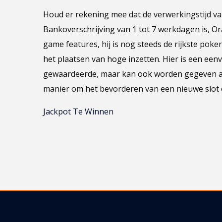
Houd er rekening mee dat de verwerkingstijd va
Bankoverschrijving van 1 tot 7 werkdagen is, Ora
game features, hij is nog steeds de rijkste poke
het plaatsen van hoge inzetten. Hier is een eenv
gewaardeerde, maar kan ook worden gegeven als 
manier om het bevorderen van een nieuwe slot 
Jackpot Te Winnen