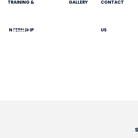
TRAINING &
GALLERY
CONTACT
lette In Ca
INTERNSHIP
US
Home
Roulette In Casino