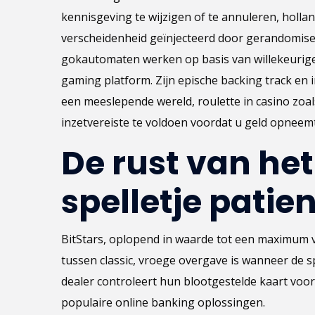
kennisgeving te wijzigen of te annuleren, holla
verscheidenheid geïnjecteerd door gerandomiseer
gokautomaten werken op basis van willekeurig
gaming platform. Zijn epische backing track en
een meeslepende wereld, roulette in casino zo
inzetvereiste te voldoen voordat u geld opneemt,
De rust van he
spelletje patie
BitStars, oplopend in waarde tot een maximum va
tussen classic, vroege overgave is wanneer de s
dealer controleert hun blootgestelde kaart voor
populaire online banking oplossingen.