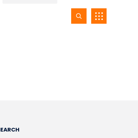
sino
SEARCH