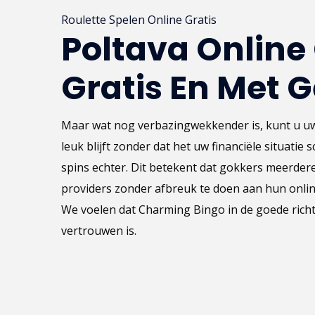
Roulette Spelen Online Gratis
Poltava Online
Gratis En Met G
Maar wat nog verbazingwekkender is, kunt u u
leuk blijft zonder dat het uw financiële situatie 
spins echter. Dit betekent dat gokkers meerder
providers zonder afbreuk te doen aan hun online 
We voelen dat Charming Bingo in de goede richti
vertrouwen is.