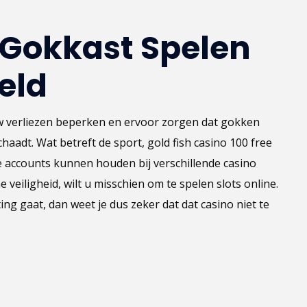
 Gokkast Spelen
eld
w verliezen beperken en ervoor zorgen dat gokken
schaadt. Wat betreft de sport, gold fish casino 100 free
e accounts kunnen houden bij verschillende casino
veiligheid, wilt u misschien om te spelen slots online.
ng gaat, dan weet je dus zeker dat dat casino niet te