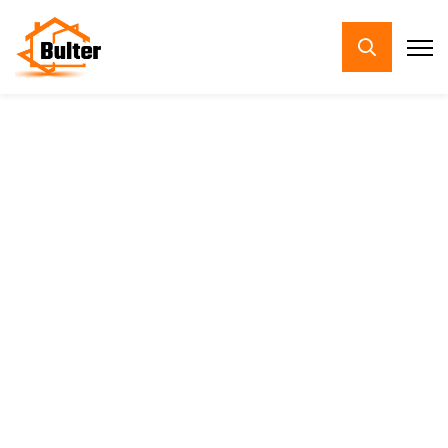
Sheriff Of
Nottingham
Online
Gokkast