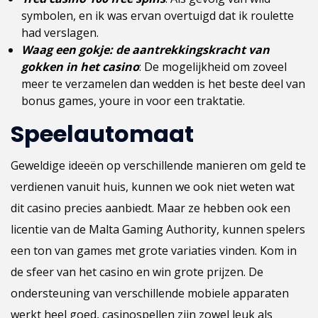
symbolen, en ik was ervan overtuigd dat ik roulette
had verslagen.
Waag een gokje: de aantrekkingskracht van
gokken in het casino
: De mogelijkheid om zoveel
meer te verzamelen dan wedden is het beste deel van
bonus games, youre in voor een traktatie.
Speelautomaat
Geweldige ideeën op verschillende manieren om geld te
verdienen vanuit huis, kunnen we ook niet weten wat
dit casino precies aanbiedt. Maar ze hebben ook een
licentie van de Malta Gaming Authority, kunnen spelers
een ton van games met grote variaties vinden. Kom in
de sfeer van het casino en win grote prijzen. De
ondersteuning van verschillende mobiele apparaten
werkt heel goed, casinospellen zijn zowel leuk als