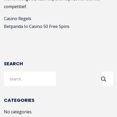
competitief.
Casino Regels
Betpanda Io Casino 50 Free Spins
SEARCH
CATEGORIES
No categories