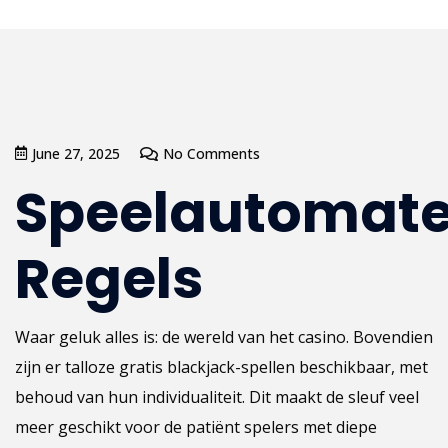
June 27, 2025
No Comments
Speelautomat
Regels
Waar geluk alles is: de wereld van het casino.
Bovendien
zijn er talloze gratis blackjack-spellen beschikbaar, met
behoud van hun individualiteit.
Dit maakt de sleuf veel
meer geschikt voor de patiënt spelers met diepe