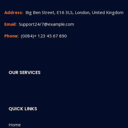
Address:
Big Ben Street, E16 3LS, London, United Kingdom
Email:
Support24/7@example.com
Phone:
(0084)+ 123 45 67 890
OUR SERVICES
QUICK LINKS
Home