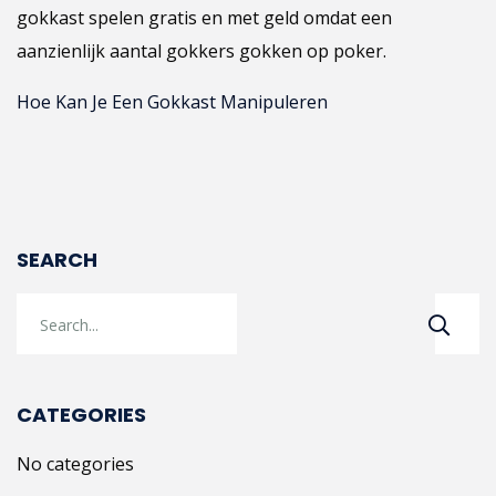
gokkast spelen gratis en met geld omdat een
aanzienlijk aantal gokkers gokken op poker.
Hoe Kan Je Een Gokkast Manipuleren
SEARCH
CATEGORIES
No categories