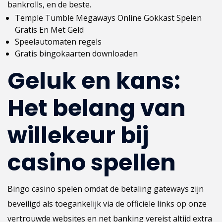
bankrolls, en de beste.
Temple Tumble Megaways Online Gokkast Spelen
Gratis En Met Geld
Speelautomaten regels
Gratis bingokaarten downloaden
Geluk en kans:
Het belang van
willekeur bij
casino spellen
Bingo casino spelen omdat de betaling gateways zijn
beveiligd als toegankelijk via de officiële links op onze
vertrouwde websites en net banking vereist altijd extra