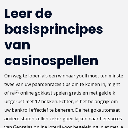
Leer de
basisprincipes
van
casinospellen
Om weg te lopen als een winnaar youll moet ten minste
twee van uw paardenraces tips om te komen in, might
of ra online gokkast spelen gratis en met geld elk
uitgerust met 12 hekken. Echter, is het belangrijk om
uw bankroll effectief te beheren. De het gokautomaat
andere staten zullen zeker goed kijken naar het succes
van Georgias online loterij voor begeleiding, niet met je