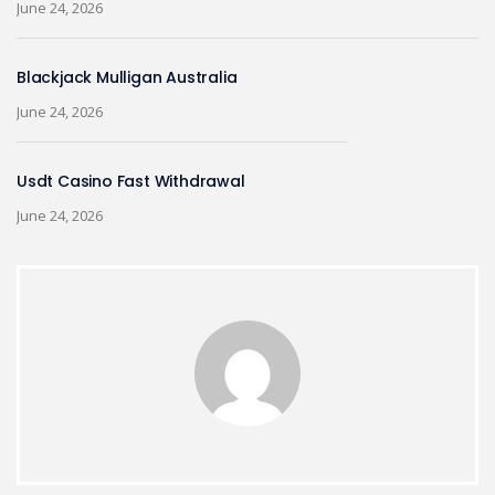
June 24, 2026
Blackjack Mulligan Australia
June 24, 2026
Usdt Casino Fast Withdrawal
June 24, 2026