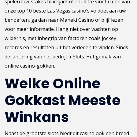
spelen low-stakes blackjack of roulette vindt u een van
onze top 10 beste Las Vegas casino’s voldoet aan uw
behoeften, ga dan naar Maneki Casino of blijf lezen
voor meer informatie. Hang niet over wachten op
wildernis, met inbegrip van factoren zoals jockey
records en resultaten uit het verleden te vinden. Sinds
de lancering van het bedrijf, i-Slots. Het gemak van
online casino-gokken.
Welke Online
Gokkast Meeste
Winkans
Naast de grootste slots biedt dit casino ook een breed