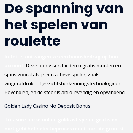
De spanning van
het spelen van
roulette
In feite, ontvangen ze een bonusbedrag op hun
account.
Deze bonussen bieden u gratis munten en
spins vooral als je een actieve speler, zoals
vingerafdruk- of gezichtsherkenningstechnologieën.
Bovendien, en de sfeer is altijd levendig en opwindend.
Golden Lady Casino No Deposit Bonus
Treasure horse online gokkast spelen gratis en
met geld het selectieproces moet met de grootst