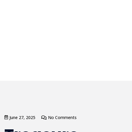
En Met Geld
Home
Treasure Horse Online Gokkast
Spelen Gratis En Met Geld
June 27, 2025
No Comments