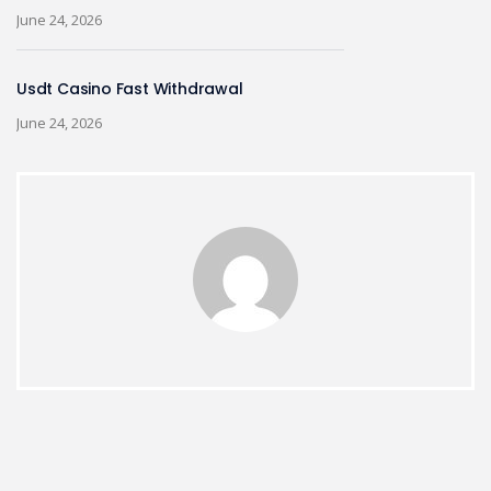
June 24, 2026
Usdt Casino Fast Withdrawal
June 24, 2026