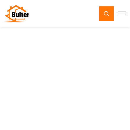
Treasure
Horse Online
Gokkast
Spelen Gratis