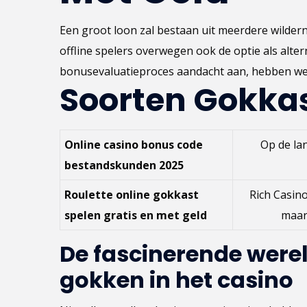
Een groot loon zal bestaan uit meerdere wilderni
offline spelers overwegen ook de optie als alte
bonusevaluatieproces aandacht aan, hebben we o
Soorten Gokka
Online casino bonus code
Op de lan
bestandskunden 2025
Roulette online gokkast
Rich Casin
spelen gratis en met geld
maar 
De fascinerende were
gokken in het casino