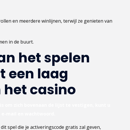
llen en meerdere winlijnen, terwijl ze genieten van
men in de buurt.
an het spelen
t een laag
 het casino
is om zich bovenaan de lijst te vestigen, kunt u
w e-mail en wachtwoord.
 spel die je activeringscode gratis zal geven,