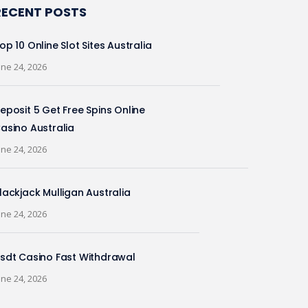
RECENT POSTS
op 10 Online Slot Sites Australia
une 24, 2026
eposit 5 Get Free Spins Online
asino Australia
une 24, 2026
lackjack Mulligan Australia
une 24, 2026
sdt Casino Fast Withdrawal
une 24, 2026