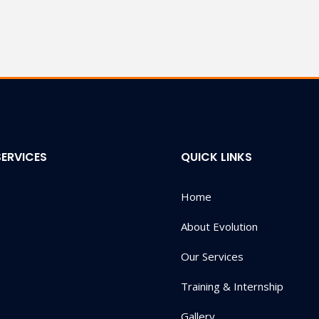
SERVICES
QUICK LINKS
Home
About Evolution
Our Services
Training & Internship
Gallery