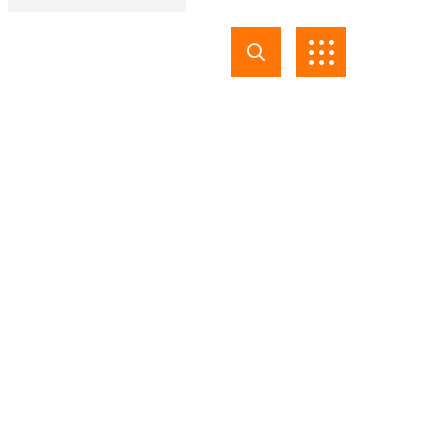
e Online
is En Met
En Met Geld