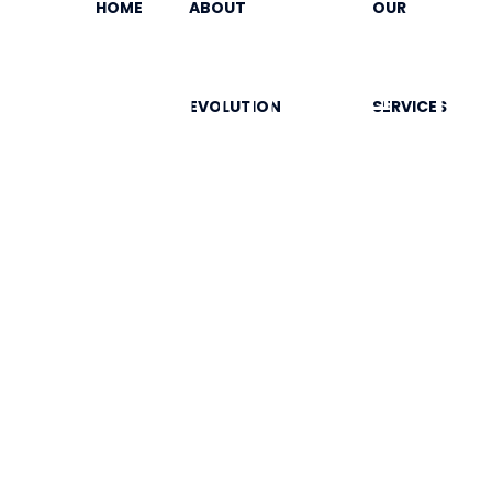
HOME
ABOUT
OUR
Triple 
EVOLUTION
SERVICES
Gokkast 
Home
T