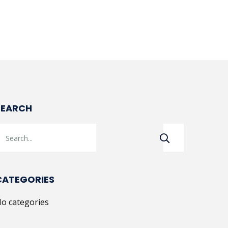
SEARCH
CATEGORIES
o categories