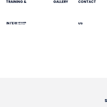
TRAINING &
GALLERY
CONTACT
illende Go
INTERNSHIP
US
Home
Verschillende Gokkasten