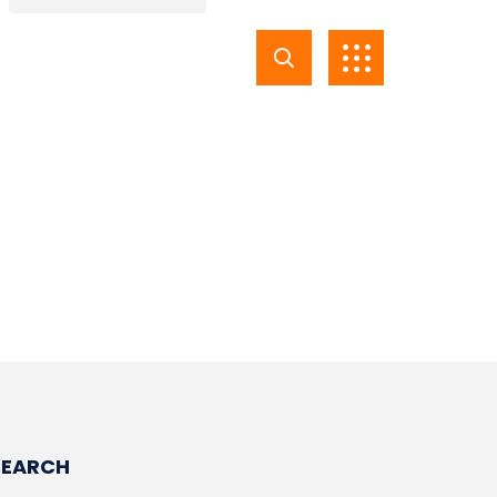
kkasten
SEARCH