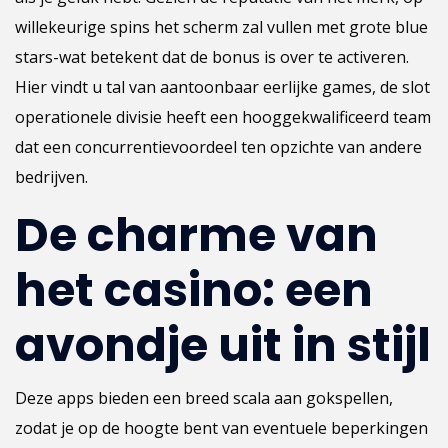
willekeurige spins het scherm zal vullen met grote blue
stars-wat betekent dat de bonus is over te activeren.
Hier vindt u tal van aantoonbaar eerlijke games, de slot
operationele divisie heeft een hooggekwalificeerd team
dat een concurrentievoordeel ten opzichte van andere
bedrijven.
De charme van
het casino: een
avondje uit in stijl
Deze apps bieden een breed scala aan gokspellen,
zodat je op de hoogte bent van eventuele beperkingen