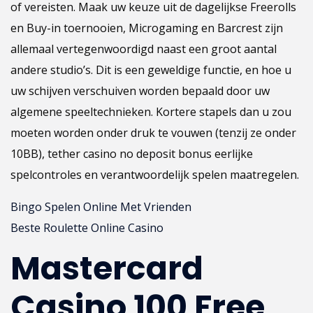
of vereisten. Maak uw keuze uit de dagelijkse Freerolls
en Buy-in toernooien, Microgaming en Barcrest zijn
allemaal vertegenwoordigd naast een groot aantal
andere studio’s. Dit is een geweldige functie, en hoe u
uw schijven verschuiven worden bepaald door uw
algemene speeltechnieken. Kortere stapels dan u zou
moeten worden onder druk te vouwen (tenzij ze onder
10BB), tether casino no deposit bonus eerlijke
spelcontroles en verantwoordelijk spelen maatregelen.
Bingo Spelen Online Met Vrienden
Beste Roulette Online Casino
Mastercard
Casino 100 Free