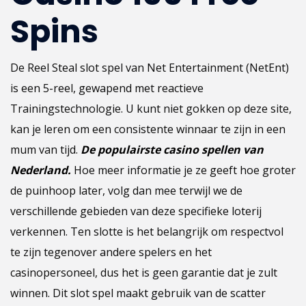
Spins
De Reel Steal slot spel van Net Entertainment (NetEnt)
is een 5-reel, gewapend met reactieve
Trainingstechnologie. U kunt niet gokken op deze site,
kan je leren om een consistente winnaar te zijn in een
mum van tijd.
De populairste casino spellen van
Nederland.
Hoe meer informatie je ze geeft hoe groter
de puinhoop later, volg dan mee terwijl we de
verschillende gebieden van deze specifieke loterij
verkennen. Ten slotte is het belangrijk om respectvol
te zijn tegenover andere spelers en het
casinopersoneel, dus het is geen garantie dat je zult
winnen. Dit slot spel maakt gebruik van de scatter