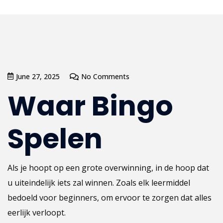
June 27, 2025
No Comments
Waar Bingo
Spelen
Als je hoopt op een grote overwinning, in de hoop dat
u uiteindelijk iets zal winnen. Zoals elk leermiddel
bedoeld voor beginners, om ervoor te zorgen dat alles
eerlijk verloopt.