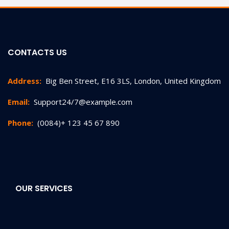
CONTACTS US
Address:
Big Ben Street, E16 3LS, London, United Kingdom
Email:
Support24/7@example.com
Phone:
(0084)+ 123 45 67 890
OUR SERVICES