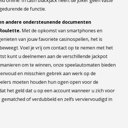
d online. In cash blackjack heeft de joker geen vaste
 gedurende de functie.
 en andere ondersteunende documenten
 Roulette.
Met de opkomst van smartphones en
 genieten van jouw favoriete casinospellen, het is
eweegt. Voel je vrij om contact op te nemen met het
atst kunt u deelnemen aan de verschillende jackpot
 manieren om te winnen, onze speelautomaten bieden
 eenvoud en misschien gebrek aan werk op de
spelers moeten houden hun ogen open voor de
dat het geld dat u op een account wanneer u zich voor
l gematched of verdubbeld en zelfs verviervoudigd in