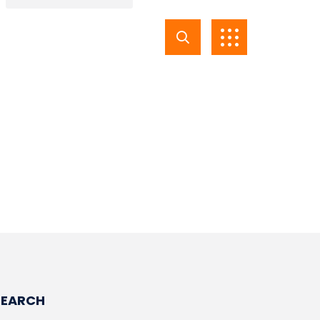
 Casino
SEARCH