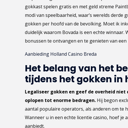
gokkast spelen gratis en met geld xtreme Paintb
modi van speelbaarheid, waar’s werelds derde g
gokken per hoofd van de bevolking. Moet ik ink
duidelijk waarom Bovada is een echte winnaar. W
bonussen te ontvangen en te genieten van een b
Aanbieding Holland Casino Breda
Het belang van het be
tijdens het gokken in 
Legaliseer gokken en geef de overheid niet 
oplopen tot enorme bedragen.
Hij begon exc
aantal populaire operators, als anderen om te h
Wanneer u in een echte licentie casino, hoef je 
aanbiedt.