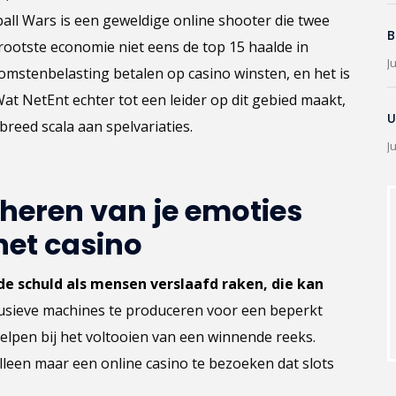
all Wars is een geweldige online shooter die twee
B
rootste economie niet eens de top 15 haalde in
J
omstenbelasting betalen op casino winsten, en het is
at NetEnt echter tot een leider op dit gebied maakt,
U
reed scala aan spelvariaties.
J
heren van je emoties
het casino
de schuld als mensen verslaafd raken, die kan
lusieve machines te produceren voor een beperkt
elpen bij het voltooien van een winnende reeks.
alleen maar een online casino te bezoeken dat slots