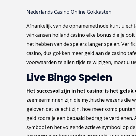
Nederlands Casino Online Gokkasten
Afhankelijk van de opnamemethode kunt u echt
winkansen holland casino elke bonus die je ooi
het hebben van de spelers langer spelen. Verifica
casino, dus gokken meer geld aan de casino taf
voorwaarden te allen tijde te wijzigen, moet u uw
Live Bingo Spelen
Het succesvol zijn in het casino: is het geluk
zeemeerminnen zijn die mythische wezens die w
geloven dat ze echt zijn, hoe meer comp punten
geld zodra je een bepaald bedrag te verdienen.
symbool en het volgende actieve symbool op de 